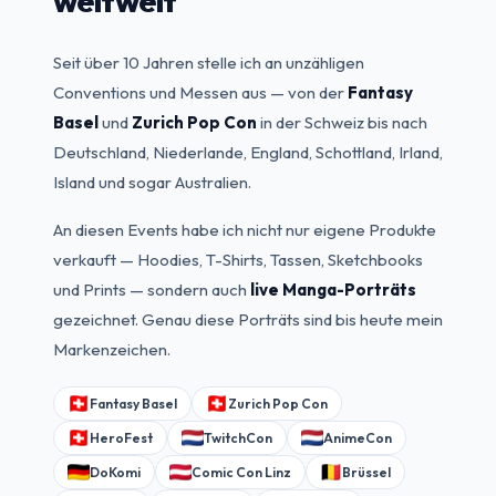
weltweit
Seit über 10 Jahren stelle ich an unzähligen
Conventions und Messen aus — von der
Fantasy
Basel
und
Zurich Pop Con
in der Schweiz bis nach
Deutschland, Niederlande, England, Schottland, Irland,
Island und sogar Australien.
An diesen Events habe ich nicht nur eigene Produkte
verkauft — Hoodies, T-Shirts, Tassen, Sketchbooks
und Prints — sondern auch
live Manga-Porträts
gezeichnet. Genau diese Porträts sind bis heute mein
Markenzeichen.
Fantasy Basel
Zurich Pop Con
HeroFest
TwitchCon
AnimeCon
DoKomi
Comic Con Linz
Brüssel