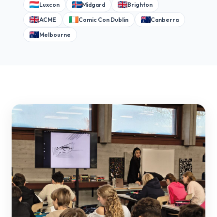
Luxcon
Midgard
Brighton
ACME
Comic Con Dublin
Canberra
Melbourne